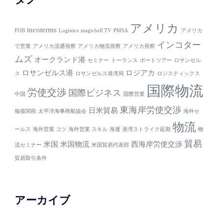
アメリカ
incoterms
FOB
Logistics
magicbell TV
PMSA
アメリカ
インコター
で営業
アメリカ流通視察
アメリカ物流視察
アメリカ視察
ムズ
オークランド港
セミナー
トーランス
ポートツアー
ロサンゼル
ロサンゼルス港
ロジアカ
ス
ロサンゼルス港湾局
ロジスティックス
国際物流
労使交渉
国際ビジネス
中国
国際営業
東海岸労使交渉
日米貿易
報復関税
太平洋海事商船協会
海外セ
物流
ールス
海外営業 コツ
海外営業 スキル
海運
港湾ストライク延期
物
貿易
米国
米国物流
西海岸労使交渉
流セミナー
米国貿易代表部
貿易取引条件
アーカイブ