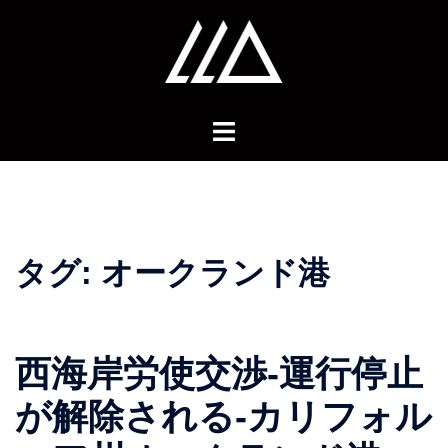
コ
ン
テ
ン
ツ
へ
ス
キ
ッ
プ
タグ:
オークランド港
西海岸労使交渉-運行停止
が解除される-カリフォル