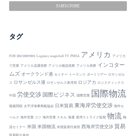
タグ
アメリカ
incoterms
FOB
Logistics
magicbell TV
PMSA
アメリカ
インコター
で営業
アメリカ流通視察
アメリカ物流視察
アメリカ視察
ムズ
オークランド港
セミナー
トーランス
ポートツアー
ロサンゼル
ロサンゼルス港
ロジアカ
ス
ロサンゼルス港湾局
ロジスティックス
国際物流
労使交渉
国際ビジネス
中国
国際営業
東海岸労使交渉
日米貿易
報復関税
太平洋海事商船協会
海外セ
物流
ールス
海外営業 コツ
海外営業 スキル
海運
港湾ストライク延期
物
貿易
米国
米国物流
西海岸労使交渉
流セミナー
米国貿易代表部
貿易取引条件