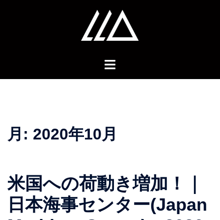
コ
ン
テ
ン
ツ
へ
ス
キ
ッ
プ
月:
2020年10月
米国への荷動き増加！｜
日本海事センター(Japan