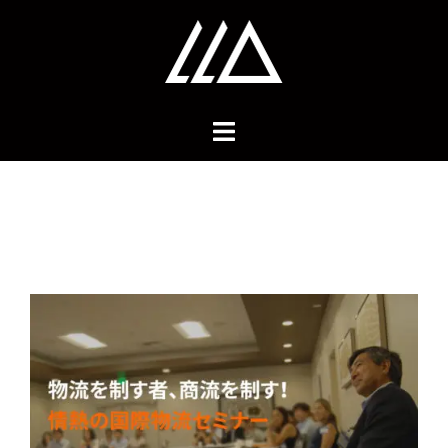
コ
ン
テ
ン
ツ
へ
ス
キ
ッ
プ