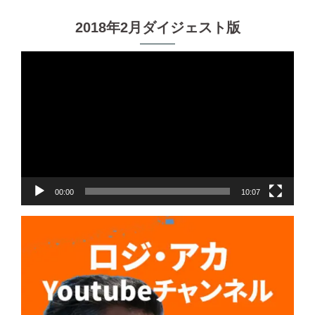
2018年2月ダイジェスト版
動
画
プ
レ
ー
ヤ
ー
00:00
10:07