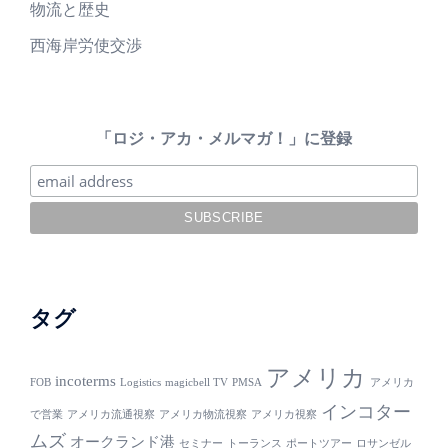
物流と歴史
西海岸労使交渉
「ロジ・アカ・メルマガ！」に登録
タグ
アメリカ
incoterms
FOB
Logistics
magicbell TV
PMSA
アメリカ
インコター
で営業
アメリカ流通視察
アメリカ物流視察
アメリカ視察
ムズ
オークランド港
セミナー
トーランス
ポートツアー
ロサンゼル