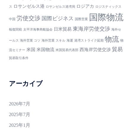
ロサンゼルス港
ロジアカ
ス
ロサンゼルス港湾局
ロジスティックス
国際物流
労使交渉
国際ビジネス
中国
国際営業
東海岸労使交渉
日米貿易
報復関税
太平洋海事商船協会
海外セ
物流
ールス
海外営業 コツ
海外営業 スキル
海運
港湾ストライク延期
物
貿易
米国
米国物流
西海岸労使交渉
流セミナー
米国貿易代表部
貿易取引条件
アーカイブ
2026年7月
2025年7月
2025年1月