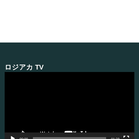
ロジアカ TV
動
画
プ
レ
ー
ヤ
ー