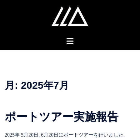
コ
ン
テ
ン
ツ
へ
ス
キ
ッ
プ
月:
2025年7月
ポートツアー実施報告
2025年 5月20日, 6月20日にポートツアーを行いました。