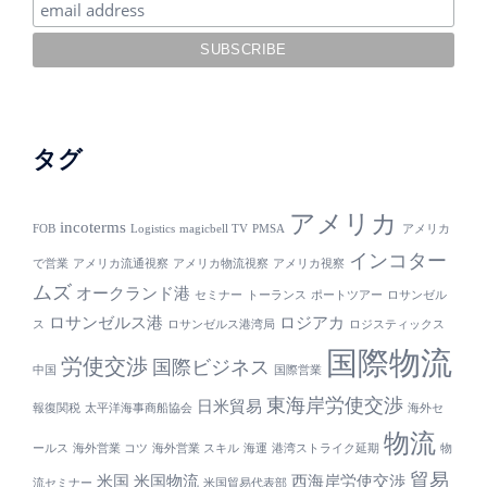
タグ
アメリカ
incoterms
FOB
Logistics
magicbell TV
PMSA
アメリカ
インコター
で営業
アメリカ流通視察
アメリカ物流視察
アメリカ視察
ムズ
オークランド港
セミナー
トーランス
ポートツアー
ロサンゼル
ロサンゼルス港
ロジアカ
ス
ロサンゼルス港湾局
ロジスティックス
国際物流
労使交渉
国際ビジネス
中国
国際営業
東海岸労使交渉
日米貿易
報復関税
太平洋海事商船協会
海外セ
物流
ールス
海外営業 コツ
海外営業 スキル
海運
港湾ストライク延期
物
貿易
米国
米国物流
西海岸労使交渉
流セミナー
米国貿易代表部