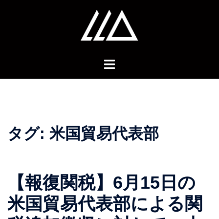
コ
ン
テ
ン
ツ
へ
ス
キ
ッ
プ
タグ:
米国貿易代表部
【報復関税】6月15日の
米国貿易代表部による関