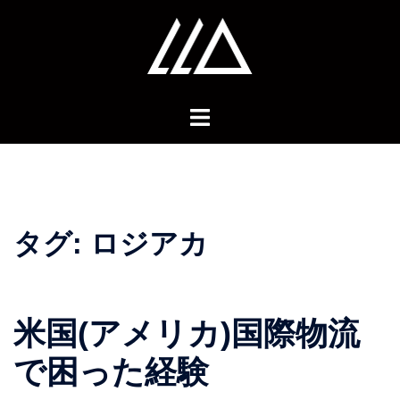
コ
ン
テ
ン
ツ
へ
ス
キ
ッ
プ
タグ:
ロジアカ
米国(アメリカ)国際物流
で困った経験