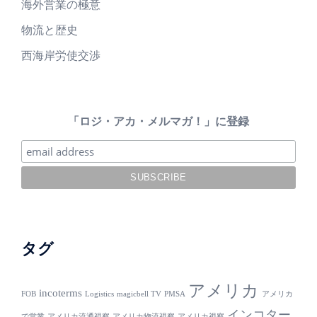
海外営業の極意
物流と歴史
西海岸労使交渉
「ロジ・アカ・メルマガ！」に登録
タグ
アメリカ
incoterms
FOB
Logistics
magicbell TV
PMSA
アメリカ
インコター
で営業
アメリカ流通視察
アメリカ物流視察
アメリカ視察