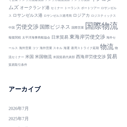
ムズ
オークランド港
セミナー
トーランス
ポートツアー
ロサンゼル
ロサンゼルス港
ロジアカ
ス
ロサンゼルス港湾局
ロジスティックス
国際物流
労使交渉
国際ビジネス
中国
国際営業
東海岸労使交渉
日米貿易
報復関税
太平洋海事商船協会
海外セ
物流
ールス
海外営業 コツ
海外営業 スキル
海運
港湾ストライク延期
物
貿易
米国
米国物流
西海岸労使交渉
流セミナー
米国貿易代表部
貿易取引条件
アーカイブ
2026年7月
2025年7月