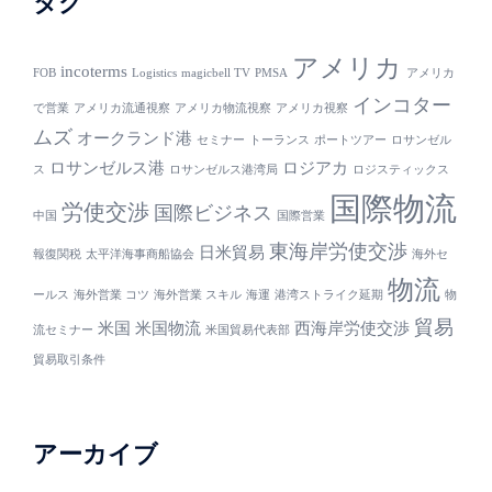
タグ
アメリカ
incoterms
FOB
Logistics
magicbell TV
PMSA
アメリカ
インコター
で営業
アメリカ流通視察
アメリカ物流視察
アメリカ視察
ムズ
オークランド港
セミナー
トーランス
ポートツアー
ロサンゼル
ロサンゼルス港
ロジアカ
ス
ロサンゼルス港湾局
ロジスティックス
国際物流
労使交渉
国際ビジネス
中国
国際営業
東海岸労使交渉
日米貿易
報復関税
太平洋海事商船協会
海外セ
物流
ールス
海外営業 コツ
海外営業 スキル
海運
港湾ストライク延期
物
貿易
米国
米国物流
西海岸労使交渉
流セミナー
米国貿易代表部
貿易取引条件
アーカイブ