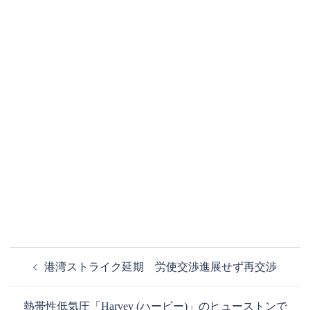
投
港湾ストライク延期 労使交渉進展せず再交渉
稿
ナ
熱帯性低気圧「Harvey (ハービー)」のヒューストンで