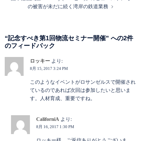
ビ
の被害が未だに続く湾岸の鉄道業務
ゲ
ー
シ
ョ
“
記念すべき第1回物流セミナー開催
” への2件
ン
のフィードバック
ロッキー
より:
8月 15, 2017 3:24 PM
このようなイベントがロサンゼルスで開催され
ているのであれば次回は参加したいと思いま
す。人材育成、重要ですね。
CaliforniA
より:
8月 16, 2017 1:30 PM
ロッキー様 ご返信ありがとうございま