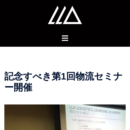
コ
ン
テ
ン
ツ
へ
ス
キ
ッ
プ
記念すべき第1回物流セミナ
ー開催