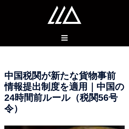
コ
ン
テ
ン
ツ
へ
ス
キ
ッ
プ
中国税関が新たな貨物事前
情報提出制度を適用｜中国の
24時間前ルール（税関56号
令）