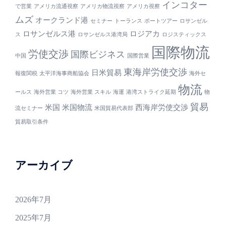
インコター
で営業
アメリカ流通視察
アメリカ物流視察
アメリカ視察
ムズ
オークランド港
セミナー
トーランス
ポートツアー
ロサンゼル
ロサンゼルス港
ロジアカ
ス
ロサンゼルス港湾局
ロジスティックス
国際物流
労使交渉
国際ビジネス
中国
国際営業
東海岸労使交渉
日米貿易
報復関税
太平洋海事商船協会
海外セ
物流
ールス
海外営業 コツ
海外営業 スキル
海運
港湾ストライク延期
物
貿易
米国
米国物流
西海岸労使交渉
流セミナー
米国貿易代表部
貿易取引条件
アーカイブ
2026年7月
2025年7月