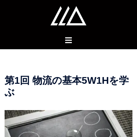
コ
ン
テ
ン
ツ
へ
ス
キ
ッ
プ
第1回 物流の基本5W1Hを学
ぶ