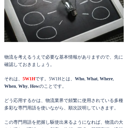
物流を考えるうえで必要な基本情報がありますので、先に
確認しておきましょう。
それは、
5W1H
です。5W1Hとは、
Who
,
What
,
Where
,
When
,
Why
,
How
のことです。
どう応用するかは、物流業界で頻繁に使用されている多種
多彩な専門用語を使いながら、順次説明していきます。
この専門用語を把握し駆使出来るようになれば、物流の大