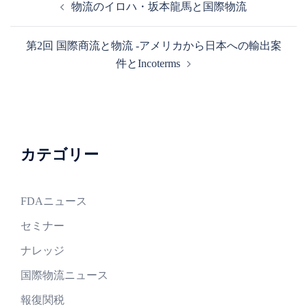
物流のイロハ・坂本龍馬と国際物流
稿
ナ
第2回 国際商流と物流 -アメリカから日本への輸出案
ビ
件とIncoterms
ゲ
ー
シ
ョ
ン
カテゴリー
FDAニュース
セミナー
ナレッジ
国際物流ニュース
報復関税