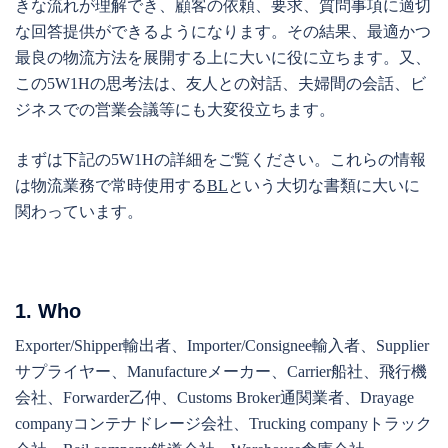
きな流れが理解でき、顧客の依頼、要求、質問事項に適切
な回答提供ができるようになります。その結果、最適かつ
最良の物流方法を展開する上に大いに役に立ちます。又、
この5W1Hの思考法は、友人との対話、夫婦間の会話、ビ
ジネスでの営業会議等にも大変役立ちます。
まずは下記の5W1Hの詳細をご覧ください。これらの情報
は物流業務で常時使用する
BL
という大切な書類に大いに
関わっています。
1. Who
Exporter/Shipper輸出者、Importer/Consignee輸入者、Supplier
サプライヤー、Manufactureメーカー、Carrier船社、飛行機
会社、Forwarder乙仲、Customs Broker通関業者、Drayage
companyコンテナドレージ会社、Trucking companyトラック