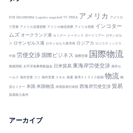
アメリカ
incoterms
FOB
Logistics
magicbell TV
PMSA
アメリカ
インコター
で営業
アメリカ流通視察
アメリカ物流視察
アメリカ視察
ムズ
オークランド港
セミナー
トーランス
ポートツアー
ロサンゼル
ロサンゼルス港
ロジアカ
ス
ロサンゼルス港湾局
ロジスティックス
国際物流
労使交渉
国際ビジネス
中国
国際営業
東海岸労使交渉
日米貿易
報復関税
太平洋海事商船協会
海外セ
物流
ールス
海外営業 コツ
海外営業 スキル
海運
港湾ストライク延期
物
貿易
米国
米国物流
西海岸労使交渉
流セミナー
米国貿易代表部
貿易取引条件
アーカイブ