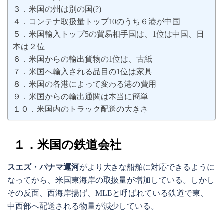
３．米国の州は別の国(?)
４．コンテナ取扱量トップ10のうち６港が中国
５．米国輸入トップ5の貿易相手国は、1位は中国、日
本は２位
６．米国からの輸出貨物の1位は、古紙
７．米国へ輸入される品目の1位は家具
８．米国の各港によって変わる港の費用
９．米国からの輸出通関は本当に簡単
１０．米国内のトラック配送の大きさ
１．米国の鉄道会社
スエズ・パナマ運河
がより大きな船舶に対応できるように
なってから、米国東海岸の取扱量が増加している。しかし
その反面、西海岸揚げ、MLBと呼ばれている鉄道で東、
中西部へ配送される物量が減少している。