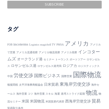
タグ
アメリカ
incoterms
FOB
Logistics
magicbell TV
PMSA
アメリカ
インコター
で営業
アメリカ流通視察
アメリカ物流視察
アメリカ視察
ムズ
オークランド港
セミナー
トーランス
ポートツアー
ロサンゼル
ロサンゼルス港
ロジアカ
ス
ロサンゼルス港湾局
ロジスティックス
国際物流
労使交渉
国際ビジネス
中国
国際営業
東海岸労使交渉
日米貿易
報復関税
太平洋海事商船協会
海外セ
物流
ールス
海外営業 コツ
海外営業 スキル
海運
港湾ストライク延期
物
貿易
米国
米国物流
西海岸労使交渉
流セミナー
米国貿易代表部
貿易取引条件