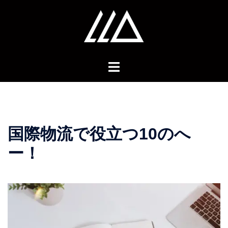
コ
ン
テ
ン
ツ
へ
ス
キ
ッ
プ
国際物流で役立つ10のへ
ー！