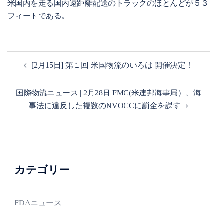
米国内を走る国内遠距離配送のトラックのほとんどが５３
フィートである。
投
[2月15日] 第１回 米国物流のいろは 開催決定！
稿
ナ
国際物流ニュース | 2月28日 FMC(米連邦海事局）、海
ビ
事法に違反した複数のNVOCCに罰金を課す
ゲ
ー
シ
ョ
ン
カテゴリー
FDAニュース