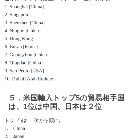
1. Shanghai [China]
2. Singapore
3. Shenzhen [China]
4. Ningbo [China]
5. Hong Kong
6. Busan [Korea]
7. Guangzhou [China]
8. Qingdao [China]
9. San Pedro [USA]
10. Dubai [Arab Emirate]
５．米国輸入トップ5の貿易相手国
は、1位は中国、日本は２位
トップ5は、1位から順に,
1. China
2. Japan